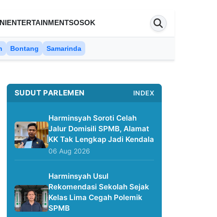
NI
ENTERTAINMENT
SOSOK
n
Bontang
Samarinda
SUDUT PARLEMEN
INDEX
Harminsyah Soroti Celah
Jalur Domisili SPMB, Alamat
KK Tak Lengkap Jadi Kendala
06 Aug 2026
Harminsyah Usul
Rekomendasi Sekolah Sejak
Kelas Lima Cegah Polemik
SPMB