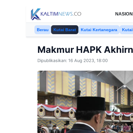
Skip to content
NASION
Berau
Kutai Barat
Kutai Kertanegara
Kutai
Makmur HAPK Akhirn
Dipublikasikan: 16 Aug 2023, 18:00