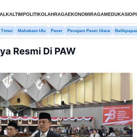
AL
KALTIM
POLITIK
OLAHRAGA
EKONOMI
RAGAM
EDUKASI
OPI
 Timur
Mahakam Ulu
Paser
Penajam Paser Utara
Balikpapa
ya Resmi Di PAW