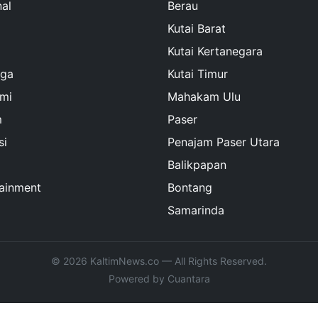
al
Berau
Kutai Barat
Kutai Kertanegara
aga
Kutai Timur
mi
Mahakam Ulu
m
Paser
si
Penajam Paser Utara
Balikpapan
tainment
Bontang
Samarinda
© 2026 KaltimNews.co — All Rights Reserved.
Powered by Cuantara