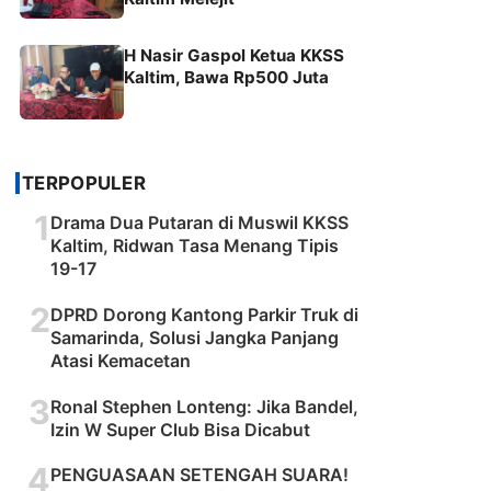
H Nasir Gaspol Ketua KKSS
Kaltim, Bawa Rp500 Juta
TERPOPULER
1
Drama Dua Putaran di Muswil KKSS
Kaltim, Ridwan Tasa Menang Tipis
19-17
2
DPRD Dorong Kantong Parkir Truk di
Samarinda, Solusi Jangka Panjang
Atasi Kemacetan
3
Ronal Stephen Lonteng: Jika Bandel,
Izin W Super Club Bisa Dicabut
4
PENGUASAAN SETENGAH SUARA!