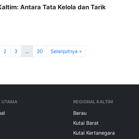
altim: Antara Tata Kelola dan Tarik
2
3
...
30
Selanjutnya »
K UTAMA
REGIONAL KALTIM
al
Berau
Kutai Barat
Kutai Kertanegara