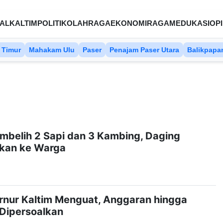
AL
KALTIM
POLITIK
OLAHRAGA
EKONOMI
RAGAM
EDUKASI
OPI
 Timur
Mahakam Ulu
Paser
Penajam Paser Utara
Balikpapa
mbelih 2 Sapi dan 3 Kambing, Daging
ikan ke Warga
ernur Kaltim Menguat, Anggaran hingga
i Dipersoalkan