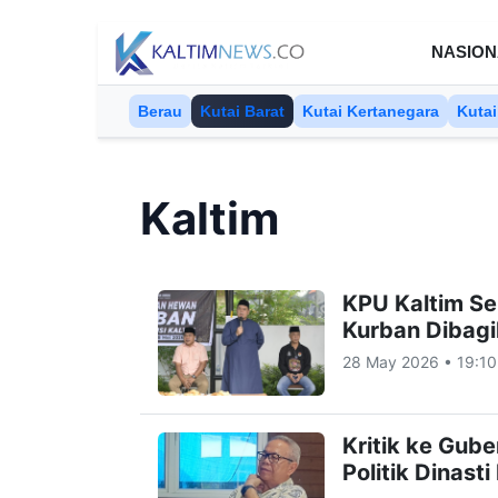
Skip to content
NASION
Berau
Kutai Barat
Kutai Kertanegara
Kutai
Kaltim
KPU Kaltim Se
Kurban Dibag
28 May 2026 • 19:10
Kritik ke Gub
Politik Dinast