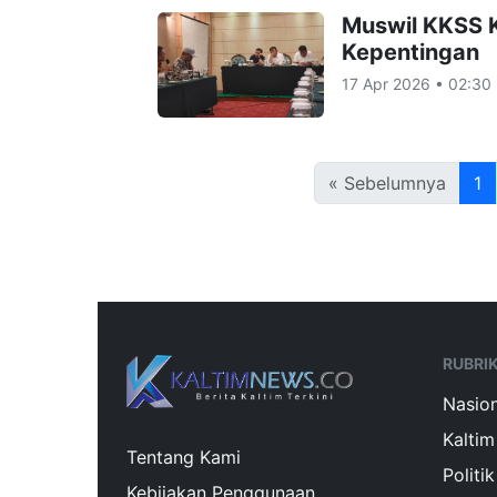
Muswil KKSS K
Kepentingan
17 Apr 2026 • 02:30
« Sebelumnya
1
RUBRI
Nasion
Kaltim
Tentang Kami
Politik
Kebijakan Penggunaan