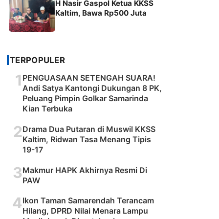
H Nasir Gaspol Ketua KKSS
Kaltim, Bawa Rp500 Juta
TERPOPULER
1
PENGUASAAN SETENGAH SUARA!
Andi Satya Kantongi Dukungan 8 PK,
Peluang Pimpin Golkar Samarinda
Kian Terbuka
2
Drama Dua Putaran di Muswil KKSS
Kaltim, Ridwan Tasa Menang Tipis
19-17
3
Makmur HAPK Akhirnya Resmi Di
PAW
4
Ikon Taman Samarendah Terancam
Hilang, DPRD Nilai Menara Lampu