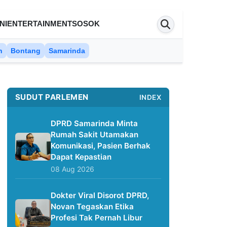
NI
ENTERTAINMENT
SOSOK
n
Bontang
Samarinda
SUDUT PARLEMEN
INDEX
DPRD Samarinda Minta
Rumah Sakit Utamakan
Komunikasi, Pasien Berhak
Dapat Kepastian
08 Aug 2026
Dokter Viral Disorot DPRD,
Novan Tegaskan Etika
Profesi Tak Pernah Libur