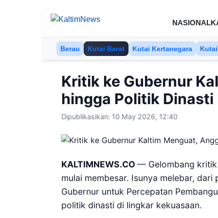
Skip to content
NASIONAL
K
Berau
Kutai Barat
Kutai Kertanegara
Kutai
Kritik ke Gubernur K
hingga Politik Dinast
Dipublikasikan: 10 May 2026, 12:40
KALTIMNEWS.CO
— Gelombang kritik
mulai membesar. Isunya melebar, dari
Gubernur untuk Percepatan Pembangu
politik dinasti di lingkar kekuasaan.