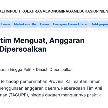
ALTIM
POLITIK
OLAHRAGA
EKONOMI
RAGAM
EDUKASI
OPINI
EN
 Timur
Mahakam Ulu
Paser
Penajam Paser Utara
Balikpapa
altim Menguat, Anggaran
i Dipersoalkan
 terhadap pemerintahan Provinsi Kalimantan Timur
 penggunaan anggaran daerah, keberadaan Tim Ahli
nan (TAGUPP), hingga dugaan menguatnya praktik