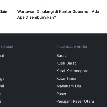
Klaim
Wartawan Dihalangi di Kantor Gubernur, Ada
Apa Disembunyikan?
K UTAMA
REGIONAL KALTIM
al
Berau
Kutai Barat
Kutai Kertanegara
aga
Kutai Timur
mi
Mahakam Ulu
m
Paser
si
Penajam Paser Utara