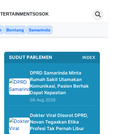
TERTAINMENT
SOSOK
n
Bontang
Samarinda
SUDUT PARLEMEN
INDEX
DPRD Samarinda Minta
Rumah Sakit Utamakan
Komunikasi, Pasien Berhak
Dapat Kepastian
08 Aug 2026
Dokter Viral Disorot DPRD,
Novan Tegaskan Etika
Profesi Tak Pernah Libur