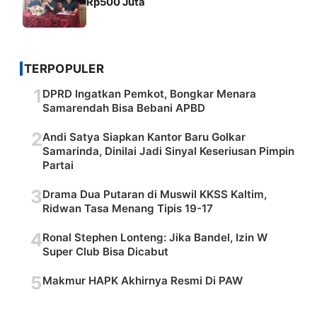
Rp500 Juta
TERPOPULER
1
DPRD Ingatkan Pemkot, Bongkar Menara
Samarendah Bisa Bebani APBD
2
Andi Satya Siapkan Kantor Baru Golkar
Samarinda, Dinilai Jadi Sinyal Keseriusan Pimpin
Partai
3
Drama Dua Putaran di Muswil KKSS Kaltim,
Ridwan Tasa Menang Tipis 19-17
4
Ronal Stephen Lonteng: Jika Bandel, Izin W
Super Club Bisa Dicabut
5
Makmur HAPK Akhirnya Resmi Di PAW