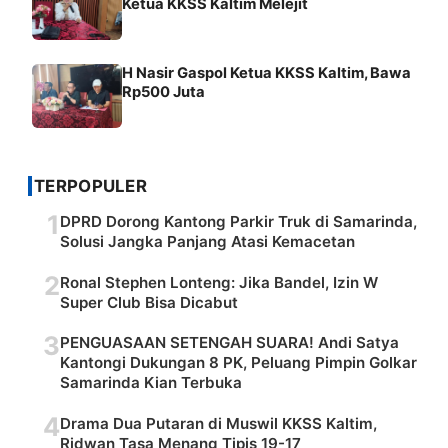
Ketua KKSS Kaltim Melejit
H Nasir Gaspol Ketua KKSS Kaltim, Bawa
Rp500 Juta
TERPOPULER
1
DPRD Dorong Kantong Parkir Truk di Samarinda,
Solusi Jangka Panjang Atasi Kemacetan
2
Ronal Stephen Lonteng: Jika Bandel, Izin W
Super Club Bisa Dicabut
3
PENGUASAAN SETENGAH SUARA! Andi Satya
Kantongi Dukungan 8 PK, Peluang Pimpin Golkar
Samarinda Kian Terbuka
4
Drama Dua Putaran di Muswil KKSS Kaltim,
Ridwan Tasa Menang Tipis 19-17