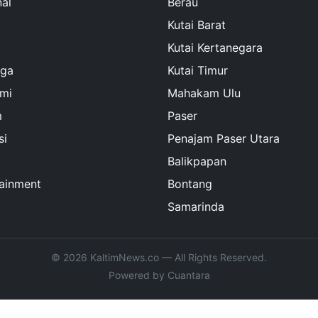
al
Berau
Kutai Barat
Kutai Kertanegara
aga
Kutai Timur
mi
Mahakam Ulu
m
Paser
si
Penajam Paser Utara
Balikpapan
tainment
Bontang
Samarinda
© 2026 KaltimNews.co — All Rights Reserved.
Powered by Cuantara