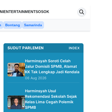
NI
ENTERTAINMENT
SOSOK
n
Bontang
Samarinda
SUDUT PARLEMEN
INDEX
Harminsyah Soroti Celah
Jalur Domisili SPMB, Alamat
KK Tak Lengkap Jadi Kendala
06 Aug 2026
Harminsyah Usul
Rekomendasi Sekolah Sejak
Kelas Lima Cegah Polemik
SPMB