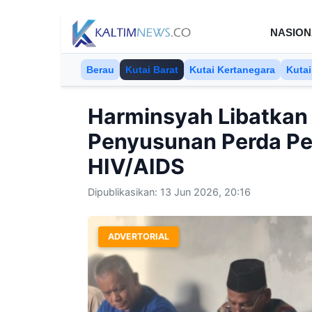
Skip to content
NASION
Berau
Kutai Barat
Kutai Kertanegara
Kutai
Harminsyah Libatkan
Penyusunan Perda P
HIV/AIDS
Dipublikasikan: 13 Jun 2026, 20:16
ADVERTORIAL