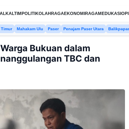
AL
KALTIM
POLITIK
OLAHRAGA
EKONOMI
RAGAM
EDUKASI
OPI
 Timur
Mahakam Ulu
Paser
Penajam Paser Utara
Balikpapa
 Warga Bukuan dalam
enanggulangan TBC dan