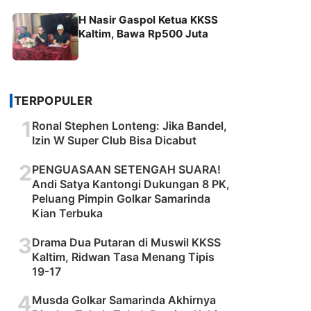
H Nasir Gaspol Ketua KKSS
Kaltim, Bawa Rp500 Juta
TERPOPULER
1
Ronal Stephen Lonteng: Jika Bandel,
Izin W Super Club Bisa Dicabut
2
PENGUASAAN SETENGAH SUARA!
Andi Satya Kantongi Dukungan 8 PK,
Peluang Pimpin Golkar Samarinda
Kian Terbuka
3
Drama Dua Putaran di Muswil KKSS
Kaltim, Ridwan Tasa Menang Tipis
19-17
4
Musda Golkar Samarinda Akhirnya