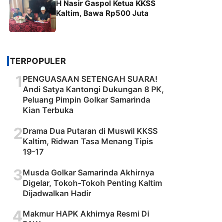
H Nasir Gaspol Ketua KKSS
Kaltim, Bawa Rp500 Juta
TERPOPULER
1
PENGUASAAN SETENGAH SUARA!
Andi Satya Kantongi Dukungan 8 PK,
Peluang Pimpin Golkar Samarinda
Kian Terbuka
2
Drama Dua Putaran di Muswil KKSS
Kaltim, Ridwan Tasa Menang Tipis
19-17
3
Musda Golkar Samarinda Akhirnya
Digelar, Tokoh-Tokoh Penting Kaltim
Dijadwalkan Hadir
4
Makmur HAPK Akhirnya Resmi Di