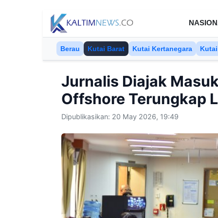
Skip to content
NASION
Berau
Kutai Barat
Kutai Kertanegara
Kutai
Jurnalis Diajak Masuk
Offshore Terungkap 
Dipublikasikan: 20 May 2026, 19:49