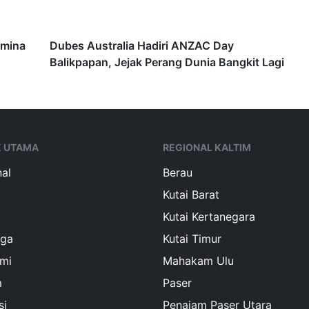
amina
Dubes Australia Hadiri ANZAC Day
Balikpapan, Jejak Perang Dunia Bangkit Lagi
K UTAMA
REGIONAL KALTIM
al
Berau
Kutai Barat
Kutai Kertanegara
aga
Kutai Timur
mi
Mahakam Ulu
m
Paser
si
Penajam Paser Utara