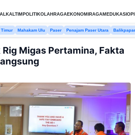
AL
KALTIM
POLITIK
OLAHRAGA
EKONOMI
RAGAM
EDUKASI
OPI
 Timur
Mahakam Ulu
Paser
Penajam Paser Utara
Balikpapa
 Rig Migas Pertamina, Fakta
Langsung