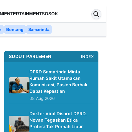
NI
ENTERTAINMENT
SOSOK
n
Bontang
Samarinda
SUDUT PARLEMEN
INDEX
DPRD Samarinda Minta
Rumah Sakit Utamakan
Komunikasi, Pasien Berhak
Dapat Kepastian
08 Aug 2026
Dokter Viral Disorot DPRD,
Novan Tegaskan Etika
Profesi Tak Pernah Libur