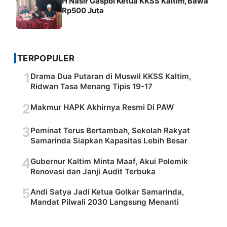
H Nasir Gaspol Ketua KKSS Kaltim, Bawa
Rp500 Juta
TERPOPULER
1
Drama Dua Putaran di Muswil KKSS Kaltim,
Ridwan Tasa Menang Tipis 19-17
2
Makmur HAPK Akhirnya Resmi Di PAW
3
Peminat Terus Bertambah, Sekolah Rakyat
Samarinda Siapkan Kapasitas Lebih Besar
4
Gubernur Kaltim Minta Maaf, Akui Polemik
Renovasi dan Janji Audit Terbuka
5
Andi Satya Jadi Ketua Golkar Samarinda,
Mandat Pilwali 2030 Langsung Menanti