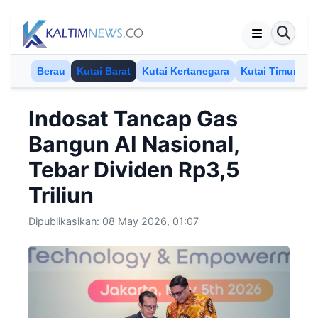
Skip to content
Berau
Kutai Barat
Kutai Kertanegara
Kutai Timur
M
Indosat Tancap Gas
Bangun AI Nasional,
Tebar Dividen Rp3,5
Triliun
Dipublikasikan: 08 May 2026, 01:07