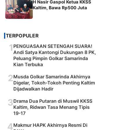
H Nasir Gaspol Ketua KKSS
Kaltim, Bawa Rp500 Juta
TERPOPULER
1
PENGUASAAN SETENGAH SUARA!
Andi Satya Kantongi Dukungan 8 PK,
Peluang Pimpin Golkar Samarinda
Kian Terbuka
2
Musda Golkar Samarinda Akhirnya
Digelar, Tokoh-Tokoh Penting Kaltim
Dijadwalkan Hadir
3
Drama Dua Putaran di Muswil KKSS
Kaltim, Ridwan Tasa Menang Tipis
19-17
4
Makmur HAPK Akhirnya Resmi Di