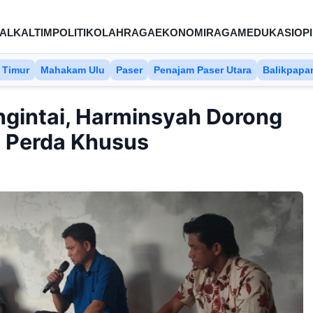
AL
KALTIM
POLITIK
OLAHRAGA
EKONOMI
RAGAM
EDUKASI
OPI
 Timur
Mahakam Ulu
Paser
Penajam Paser Utara
Balikpapa
gintai, Harminsyah Dorong
 Perda Khusus