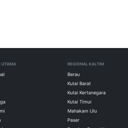
K UTAMA
REGIONAL KALTIM
al
Berau
Kutai Barat
Kutai Kertanegara
aga
Kutai Timur
mi
Mahakam Ulu
m
Paser