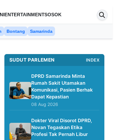
NI
ENTERTAINMENT
SOSOK
n
Bontang
Samarinda
SUDUT PARLEMEN
INDEX
DPRD Samarinda Minta
Rumah Sakit Utamakan
Komunikasi, Pasien Berhak
Dapat Kepastian
08 Aug 2026
Dokter Viral Disorot DPRD,
Novan Tegaskan Etika
Profesi Tak Pernah Libur