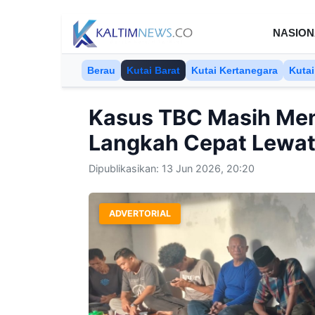
Skip to content
NASION
Berau
Kutai Barat
Kutai Kertanegara
Kutai
Kasus TBC Masih Men
Langkah Cepat Lewat
Dipublikasikan: 13 Jun 2026, 20:20
ADVERTORIAL