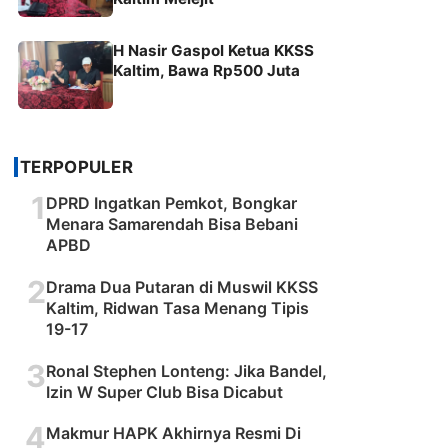
H Nasir Gaspol Ketua KKSS
Kaltim, Bawa Rp500 Juta
TERPOPULER
1
DPRD Ingatkan Pemkot, Bongkar
Menara Samarendah Bisa Bebani
APBD
2
Drama Dua Putaran di Muswil KKSS
Kaltim, Ridwan Tasa Menang Tipis
19-17
3
Ronal Stephen Lonteng: Jika Bandel,
Izin W Super Club Bisa Dicabut
4
Makmur HAPK Akhirnya Resmi Di