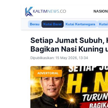
Skip to content
NASION
Berau
Kutai Barat
Kutai Kertanegara
Kutai
Setiap Jumat Subuh, 
Bagikan Nasi Kuning 
Dipublikasikan: 15 May 2026, 13:34
ADVERTORIAL