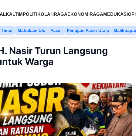
AL
KALTIM
POLITIK
OLAHRAGA
EKONOMI
RAGAM
EDUKASI
OPI
 Timur
Mahakam Ulu
Paser
Penajam Paser Utara
Balikpapa
H. Nasir Turun Langsung
untuk Warga