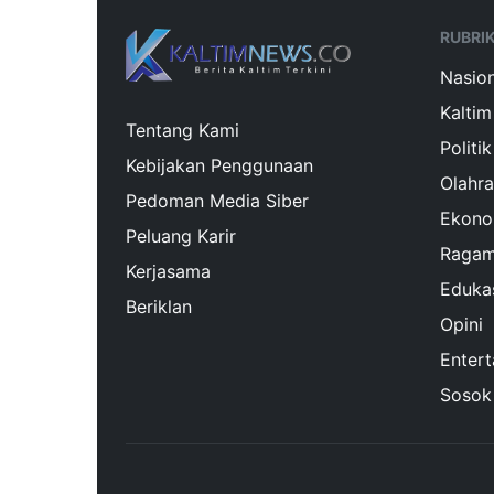
RUBRI
Nasion
Kaltim
Tentang Kami
Politik
Kebijakan Penggunaan
Olahr
Pedoman Media Siber
Ekono
Peluang Karir
Raga
Kerjasama
Eduka
Beriklan
Opini
Enter
Sosok