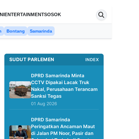
NI
ENTERTAINMENT
SOSOK
n
Bontang
Samarinda
SUDUT PARLEMEN
INDEX
DPRD Samarinda Minta
CCTV Dipakai Lacak Truk
Nakal, Perusahaan Terancam
Sanksi Tegas
01 Aug 2026
DPRD Samarinda
Peringatkan Ancaman Maut
di Jalan PM Noor, Pasir dan