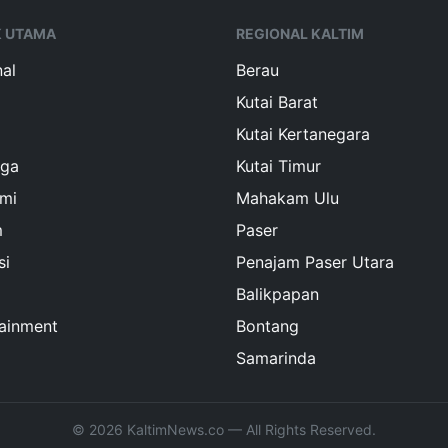
K UTAMA
REGIONAL KALTIM
al
Berau
Kutai Barat
Kutai Kertanegara
aga
Kutai Timur
mi
Mahakam Ulu
m
Paser
si
Penajam Paser Utara
Balikpapan
tainment
Bontang
Samarinda
© 2026 KaltimNews.co — All Rights Reserved.