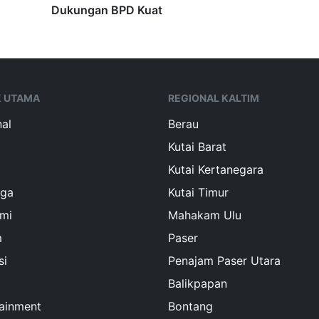
Dukungan BPD Kuat
K UTAMA
REGIONAL KALTIM
al
Berau
Kutai Barat
Kutai Kertanegara
aga
Kutai Timur
mi
Mahakam Ulu
m
Paser
si
Penajam Paser Utara
Balikpapan
tainment
Bontang