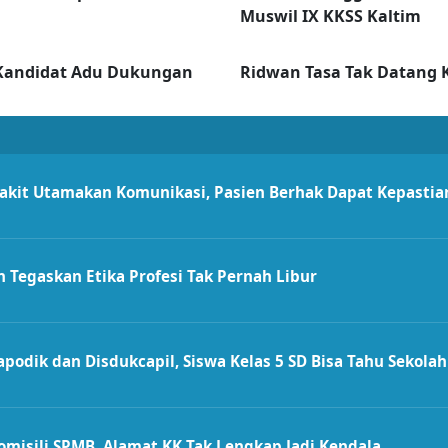
Muswil IX KKSS Kaltim
 Kandidat Adu Dukungan
Ridwan Tasa Tak Datang 
kit Utamakan Komunikasi, Pasien Berhak Dapat Kepastia
n Tegaskan Etika Profesi Tak Pernah Libur
odik dan Disdukcapil, Siswa Kelas 5 SD Bisa Tahu Sekolah
omisili SPMB, Alamat KK Tak Lengkap Jadi Kendala