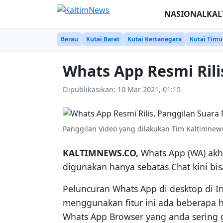
Skip to content
NASIONAL
KAL
Berau
Kutai Barat
Kutai Kertanegara
Kutai Timu
Whats App Resmi Rili
Dipublikasikan: 10 Mar 2021, 01:15
Panggilan Video yang dilakukan Tim Kaltimne
KALTIMNEWS.CO,
Whats App (WA) akhi
digunakan hanya sebatas Chat kini b
Peluncuran Whats App di desktop di I
menggunakan fitur ini ada beberapa ha
Whats App Browser yang anda sering 