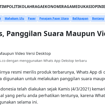
TIM
POLITIK
OLAHRAGA
EKONOMI
RAGAM
EDUKASI
OPINI
r
Mahakam Ulu
Paser
Penajam Paser Utara
Balikpapan
Bontang
s, Panggilan Suara Maupun Vi
ws.co dengan menggunakan Whats App Dekstop terbaru
rnya resmi merilis produk terbarunya, Whats App di 
isa digunakan untuk melakukan panggilan suara maup
ndonesia telah diakukan sejak Kamis (4/3/2021) kema
l yang perlu anda perhatikan tentunya, karena Whats 
gunakan selama ini.