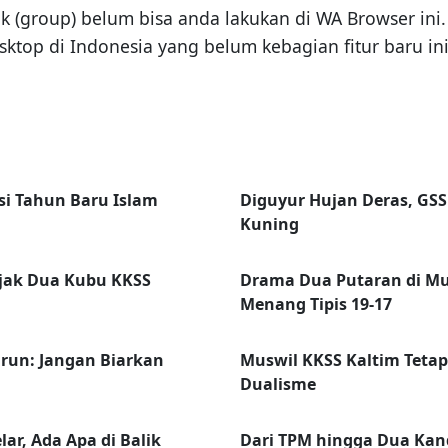
group) belum bisa anda lakukan di WA Browser ini. 
top di Indonesia yang belum kebagian fitur baru i
i Tahun Baru Islam
Diguyur Hujan Deras, GSS
Kuning
jak Dua Kubu KKSS
Drama Dua Putaran di Mu
Menang Tipis 19-17
arun: Jangan Biarkan
Muswil KKSS Kaltim Teta
Dualisme
ar, Ada Apa di Balik
Dari TPM hingga Dua Kan