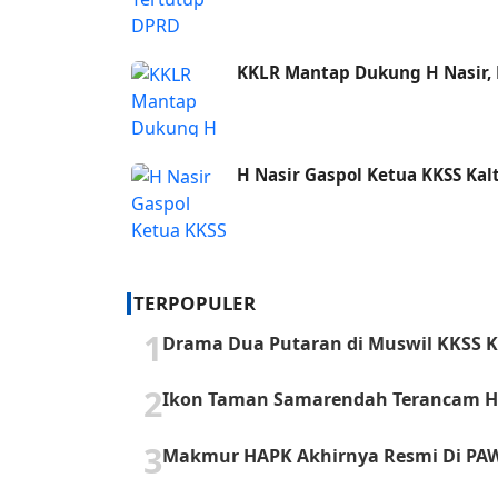
KKLR Mantap Dukung H Nasir, 
H Nasir Gaspol Ketua KKSS Kal
TERPOPULER
1
Drama Dua Putaran di Muswil KKSS Ka
2
Ikon Taman Samarendah Terancam Hi
3
Makmur HAPK Akhirnya Resmi Di PA